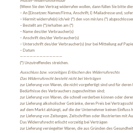
Muster-Widerrufsformular
(Wenn Sie den Vertrag widerrufen wollen, dann füllen Sie bitte di
– An [Einsetzen: Namen/Firma, Anschrift, E-Mailadresse und, sof
– Hiermit widerrufe(n) ich/wir (*) den von mir/uns (*) abgeschloss
– Bestellt am (*)/erhalten am (*)
– Name des/der Verbraucher(s)
– Anschrift des/der Verbraucher(s)
– Unterschrift des/der Verbraucher(s) (nur bei Mitteilung auf Papie
– Datum
—————————————
(*) Unzutreffendes streichen.
Ausschluss bzw. vorzeitiges Erlöschen des Widerrufsrechts
Das Widerrufsrecht besteht nicht bei Verträgen
zur Lieferung von Waren, die nicht vorgefertigt sind und für dere
Bedürfnisse des Verbrauchers zugeschnitten sind;
zur Lieferung von Waren, die schnell verderben können oder deren
zur Lieferung alkoholischer Getränke, deren Preis bei Vertragssc
auf dem Markt abhängt, auf die der Unternehmer keinen Einfluss h
zur Lieferung von Zeitungen, Zeitschriften oder Illustrierten mi
Das Widerrufsrecht erlischt vorzeitig bei Verträgen
zur Lieferung versiegelter Waren, die aus Gründen des Gesundheit