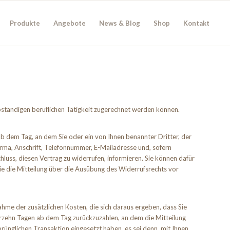
Produkte
Angebote
News & Blog
Shop
Kontakt
lbständigen beruflichen Tätigkeit zugerechnet werden können.
b dem Tag, an dem Sie oder ein von Ihnen benannter Dritter, der
irma, Anschrift, Telefonnummer, E-Mailadresse und, sofern
chluss, diesen Vertrag zu widerrufen, informieren. Sie können dafür
ie die Mitteilung über die Ausübung des Widerrufsrechts vor
ahme der zusätzlichen Kosten, die sich daraus ergeben, dass Sie
ierzehn Tagen ab dem Tag zurückzuzahlen, an dem die Mitteilung
rünglichen Transaktion eingesetzt haben, es sei denn, mit Ihnen