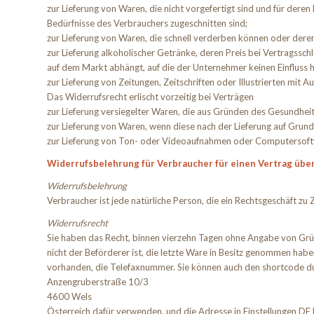
zur Lieferung von Waren, die nicht vorgefertigt sind und für dere
Bedürfnisse des Verbrauchers zugeschnitten sind;
zur Lieferung von Waren, die schnell verderben können oder deren
zur Lieferung alkoholischer Getränke, deren Preis bei Vertragssc
auf dem Markt abhängt, auf die der Unternehmer keinen Einfluss h
zur Lieferung von Zeitungen, Zeitschriften oder Illustrierten mi
Das Widerrufsrecht erlischt vorzeitig bei Verträgen
zur Lieferung versiegelter Waren, die aus Gründen des Gesundheit
zur Lieferung von Waren, wenn diese nach der Lieferung auf Grun
zur Lieferung von Ton- oder Videoaufnahmen oder Computersoftwar
Widerrufsbelehrung für Verbraucher für einen Vertrag über
Widerrufsbelehrung
Verbraucher ist jede natürliche Person, die ein Rechtsgeschäft z
Widerrufsrecht
Sie haben das Recht, binnen vierzehn Tagen ohne Angabe von Gründ
nicht der Beförderer ist, die letzte Ware in Besitz genommen hab
vorhanden, die Telefaxnummer. Sie können auch den shortcode du
Anzengruberstraße 10/3
4600 Wels
Österreich dafür verwenden, und die Adresse in Einstellungen DE hin