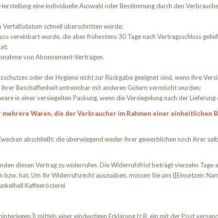
n Herstellung eine individuelle Auswahl oder Bestimmung durch den Verbraucher
 Verfallsdatum schnell überschritten würde;
hluss vereinbart wurde, die aber frühestens 30 Tage nach Vertragsschluss ge
at;
t Ausnahme von Abonnement-Verträgen.
sschutzes oder der Hygiene nicht zur Rückgabe geeignet sind, wenn ihre Versi
d ihrer Beschaffenheit untrennbar mit anderen Gütern vermischt wurden;
e in einer versiegelten Packung, wenn die Versiegelung nach der Lieferung 
 mehrere Waren, die der Verbraucher im Rahmen einer einheitlichen Be
u Zwecken abschließt, die überwiegend weder ihrer gewerblichen noch ihrer se
en diesen Vertrag zu widerrufen. Die Widerrufsfrist beträgt vierzehn Tage a
en bzw. hat. Um Ihr Widerrufsrecht auszuüben, müssen Sie uns ([Einsetzen: Na
nkelhell Kaffeerösterei
terlegen.]) mittels einer eindeutigen Erklärung (z.B. ein mit der Post versand