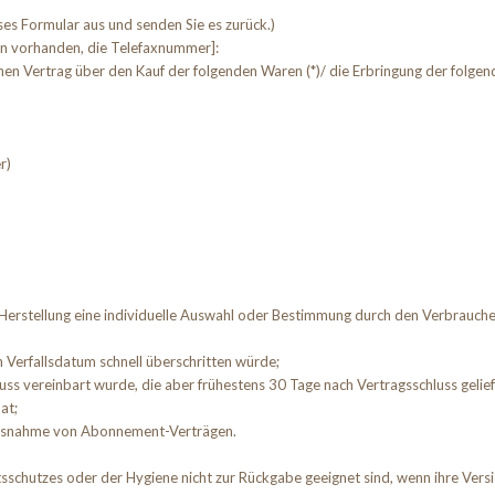
eses Formular aus und senden Sie es zurück.)
ern vorhanden, die Telefaxnummer]:
enen Vertrag über den Kauf der folgenden Waren (*)/ die Erbringung der folgend
r)
n Herstellung eine individuelle Auswahl oder Bestimmung durch den Verbraucher
 Verfallsdatum schnell überschritten würde;
hluss vereinbart wurde, die aber frühestens 30 Tage nach Vertragsschluss ge
at;
t Ausnahme von Abonnement-Verträgen.
sschutzes oder der Hygiene nicht zur Rückgabe geeignet sind, wenn ihre Versi