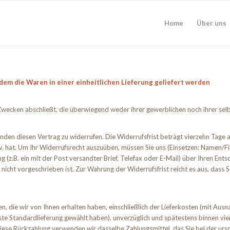
Home
Über uns
dem die Waren in einer einheitlichen Lieferung geliefert werden
u Zwecken abschließt, die überwiegend weder ihrer gewerblichen noch ihrer se
en diesen Vertrag zu widerrufen. Die Widerrufsfrist beträgt vierzehn Tage a
w. hat. Um Ihr Widerrufsrecht auszuüben, müssen Sie uns (Einsetzen: Namen/F
 (z.B. ein mit der Post versandter Brief, Telefax oder E-Mail) über Ihren Ents
cht vorgeschrieben ist. Zur Wahrung der Widerrufsfrist reicht es aus, dass S
n, die wir von Ihnen erhalten haben, einschließlich der Lieferkosten (mit Ausn
gste Standardlieferung gewählt haben), unverzüglich und spätestens binnen v
diese Rückzahlung verwenden wir dasselbe Zahlungsmittel, das Sie bei der ursp