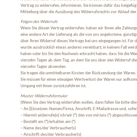
Vertrag zu widerrufen, informieren. Sie können dafür das beigefüg
Mitteilung über die Ausübung des Widerrufsrechts vor Ablauf der
Folgen des Widerrufs
Wenn Sie diesen Vertrag widerrufen, haben wir Ihnen alle Zahlunge
eine andere Art der Lieferung als die von uns angebotene, günsti
über Ihren Widerruf dieses Vertrags bei uns eingegangen ist. Für 
wurde ausdrücklich etwas anderes vereinbart; in keinem Fall wer
haben oder bis Sie den Nachweis erbracht haben, dass Sie die War
vierzehn Tagen ab dem Tag, an dem Sie uns über den Widerruf dies
vierzehn Tagen absenden.
Sie tragen die unmittelbaren Kosten der Rücksendung der Waren.
Sie müssen für einen etwaigen Wertverlust der Waren nur aufkomm
Umgang mit ihnen zurückzuführen ist.
Muster-Widerrufsformular
(Wenn Sie den Vertrag widerrufen wollen, dann füllen Sie bitte di
– An [Einsetzen: Namen/Firma, Anschrift, E-Mailadresse und, sof
– Hiermit widerrufe(n) ich/wir (*) den von mir/uns (*) abgeschloss
– Bestellt am (*)/erhalten am (*)
– Name des/der Verbraucher(s)
– Anschrift des/der Verbraucher(s)