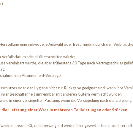
r)
n Herstellung eine individuelle Auswahl oder Bestimmung durch den Verbraucher
 Verfallsdatum schnell überschritten würde;
hluss vereinbart wurde, die aber frühestens 30 Tage nach Vertragsschluss ge
at;
t Ausnahme von Abonnement-Verträgen.
sschutzes oder der Hygiene nicht zur Rückgabe geeignet sind, wenn ihre Versi
d ihrer Beschaffenheit untrennbar mit anderen Gütern vermischt wurden;
e in einer versiegelten Packung, wenn die Versiegelung nach der Lieferung 
 die Lieferung einer Ware in mehreren Teilleistungen oder Stücken
u Zwecken abschließt, die überwiegend weder ihrer gewerblichen noch ihrer se