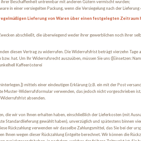
d ihrer Beschaffenheit untrennbar mit anderen Gütern vermischt wurden;
e in einer versiegelten Packung, wenn die Versiegelung nach der Lieferung 
 regelmäßigen Lieferung von Waren über einen festgelegten Zeitraum
u Zwecken abschließt, die überwiegend weder ihrer gewerblichen noch ihrer se
en diesen Vertrag zu widerrufen. Die Widerrufsfrist beträgt vierzehn Tage a
n bzw. hat. Um Ihr Widerrufsrecht auszuüben, müssen Sie uns ([Einsetzen: Na
nkelhell Kaffeerösterei
terlegen.]) mittels einer eindeutigen Erklärung (z.B. ein mit der Post versand
te Muster-Widerrufsformular verwenden, das jedoch nicht vorgeschrieben ist. 
 Widerrufsfrist absenden.
n, die wir von Ihnen erhalten haben, einschließlich der Lieferkosten (mit Ausn
gste Standardlieferung gewählt haben), unverzüglich und spätestens binnen v
diese Rückzahlung verwenden wir dasselbe Zahlungsmittel, das Sie bei der ursp
den Ihnen wegen dieser Rückzahlung Entgelte berechnet. Wir können die Rückz