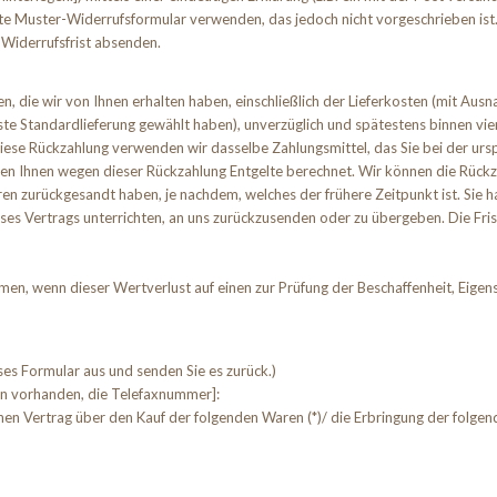
te Muster-Widerrufsformular verwenden, das jedoch nicht vorgeschrieben ist. 
 Widerrufsfrist absenden.
n, die wir von Ihnen erhalten haben, einschließlich der Lieferkosten (mit Ausn
gste Standardlieferung gewählt haben), unverzüglich und spätestens binnen v
diese Rückzahlung verwenden wir dasselbe Zahlungsmittel, das Sie bei der ursp
den Ihnen wegen dieser Rückzahlung Entgelte berechnet. Wir können die Rückz
en zurückgesandt haben, je nachdem, welches der frühere Zeitpunkt ist. Sie h
es Vertrags unterrichten, an uns zurückzusenden oder zu übergeben. Die Frist
en, wenn dieser Wertverlust auf einen zur Prüfung der Beschaffenheit, Eige
eses Formular aus und senden Sie es zurück.)
ern vorhanden, die Telefaxnummer]:
enen Vertrag über den Kauf der folgenden Waren (*)/ die Erbringung der folgend