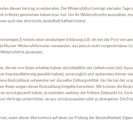
en diesen Vertrag zu widerrufen. Die Widerrufsfrist beträgt vierzehn Tage a
 Stück in Besitz genommen haben bzw. hat. Um Ihr Widerrufsrecht auszuüben, m
nen auch den shortcode dunkelhell Kaffeerösterei
terlegen.]) mittels einer eindeutigen Erklärung (z.B. ein mit der Post versand
te Muster-Widerrufsformular verwenden, das jedoch nicht vorgeschrieben ist. 
 Widerrufsfrist absenden.
n, die wir von Ihnen erhalten haben, einschließlich der Lieferkosten (mit Ausn
gste Standardlieferung gewählt haben), unverzüglich und spätestens binnen v
diese Rückzahlung verwenden wir dasselbe Zahlungsmittel, das Sie bei der ursp
den Ihnen wegen dieser Rückzahlung Entgelte berechnet. Wir können die Rückz
en zurückgesandt haben, je nachdem, welches der frühere Zeitpunkt ist. Sie h
es Vertrags unterrichten, an uns zurückzusenden oder zu übergeben. Die Frist
en, wenn dieser Wertverlust auf einen zur Prüfung der Beschaffenheit, Eige